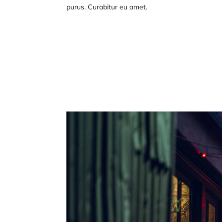
cursus rutrum augue. Nulla tincidunt tincidunt mi. 
rhoncus faucibus, felis magna fermentum augue, e
purus. Curabitur eu amet.