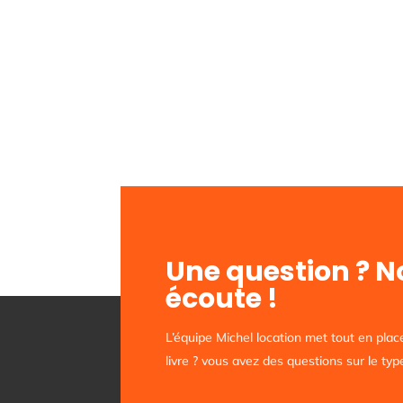
Une question ? 
écoute !
L’équipe Michel location met tout en plac