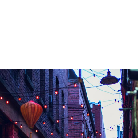
Identify / Performance / Desi
Curabitur iaculis, lorem vel
t ultricies lacus lorem varius