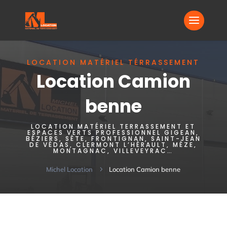
LOCATION MATÉRIEL TÉRRASSEMENT
Location Camion
benne
LOCATION MATÉRIEL TERRASSEMENT ET
ESPACES VERTS PROFESSIONNEL GIGEAN,
BÉZIERS, SÈTE, FRONTIGNAN, SAINT-JEAN
DE VÉDAS, CLERMONT L’HÉRAULT, MÈZE,
MONTAGNAC, VILLEVEYRAC…
Michel Location
5
Location Camion benne