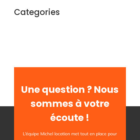
Categories
Contact us
Vivamus sit amet ultrices nibh, faucibus
consectetur diam. In rutrum, metus id laoreet
accumsan.
Contact Us
Une question ? Nous
sommes à votre
écoute !
L’équipe Michel location met tout en place pour